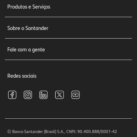
Produtos e Serviços
Conta corrente
Sobre o Santander
Cartões de crédito
Sobre nós
Seguros
Fale com a gente
Educação Financeira
Crédito e Financiamentos
Central de Atendimento
Trabalhe conosco
Investimentos
Redes sociais
Central de Renegociação
Sustentabilidade
Tarifas e pacotes de serviços
S.A.C
Relações com Investidores
Para sua Empresa
Ouvidoria
Imprensa
Encontre nossas agências
Análises Econômicas
Horários de Atendimento
© Banco Santander (Brasil) S.A., CNPJ: 90.400.888/0001-42
Definições de Cookies