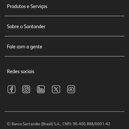
Produtos e Serviços
Conta corrente
Sobre o Santander
Cartões de crédito
Sobre nós
Seguros
Fale com a gente
Educação Financeira
Crédito e Financiamentos
Central de Atendimento
Trabalhe conosco
Investimentos
Redes sociais
Central de Renegociação
Sustentabilidade
Tarifas e pacotes de serviços
S.A.C
Relações com Investidores
Para sua Empresa
Ouvidoria
Imprensa
Encontre nossas agências
Análises Econômicas
Horários de Atendimento
© Banco Santander (Brasil) S.A., CNPJ: 90.400.888/0001-42
Definições de Cookies