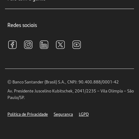
Educação Financeira
Crédito e Financiamentos
Central de Atendimento
Trabalhe conosco
Investimentos
Redes sociais
Central de Renegociação
Sustentabilidade
Tarifas e pacotes de serviços
S.A.C
Relações com Investidores
Para sua Empresa
Ouvidoria
Imprensa
Encontre nossas agências
Análises Econômicas
Horários de Atendimento
© Banco Santander (Brasil) S.A., CNPJ: 90.400.888/0001-42
Definições de Cookies
Av. Presidente Juscelino Kubitschek, 2041/2235 – Vila Olímpia – São
Telefones
Paulo/SP.
Segurança
Política de Privacidade
Segurança
LGPD
Ética – Canal de denúncia