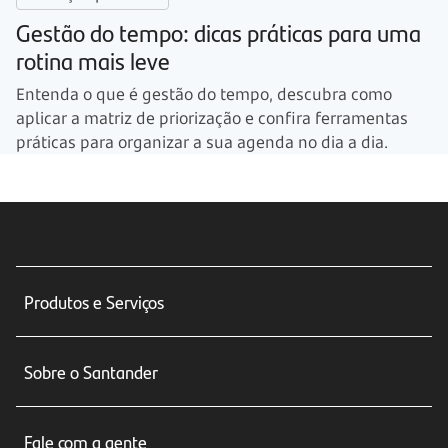
Gestão do tempo: dicas práticas para uma
rotina mais leve
Entenda o que é gestão do tempo, descubra como
aplicar a matriz de priorização e confira ferramentas
práticas para organizar a sua agenda no dia a dia.
Produtos e Serviços
Conta corrente
Sobre o Santander
Cartões de crédito
Sobre nós
Seguros
Fale com a gente