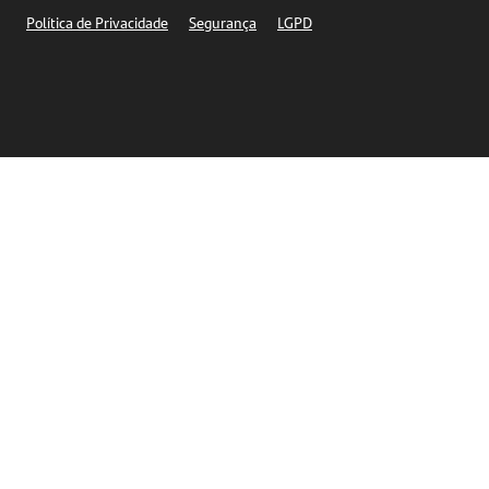
Segurança
Política de Privacidade
Segurança
LGPD
Ética – Canal de denúncia