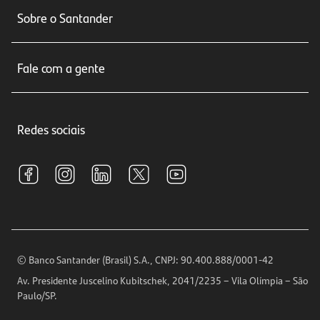
Conta corrente
Sobre o Santander
Cartões de crédito
Sobre nós
Seguros
Fale com a gente
Educação Financeira
Crédito e Financiamentos
Central de Atendimento
Trabalhe conosco
Investimentos
Redes sociais
Central de Renegociação
Sustentabilidade
Tarifas e pacotes de serviços
S.A.C
Relações com Investidores
Para sua Empresa
Ouvidoria
Imprensa
Encontre nossas agências
Análises Econômicas
Horários de Atendimento
© Banco Santander (Brasil) S.A., CNPJ: 90.400.888/0001-42
Definições de Cookies
Av. Presidente Juscelino Kubitschek, 2041/2235 – Vila Olímpia – São
Telefones
Paulo/SP.