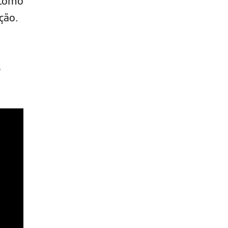
 como
ção.
s