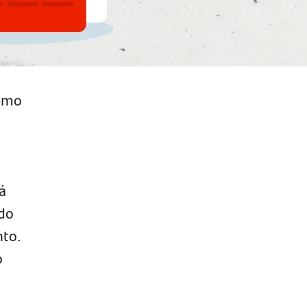
esmo
á
 do
nto.
o