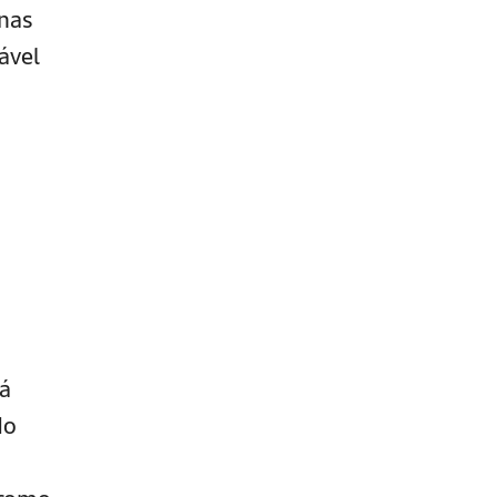
enas
ável
tá
do