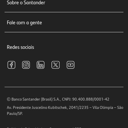
Sobre o Santander
Cartões de crédito
Sobre nós
Seguros
Fale com a gente
Educação Financeira
Crédito e Financiamentos
Central de Atendimento
Trabalhe conosco
Investimentos
Redes sociais
Central de Renegociação
Sustentabilidade
Tarifas e pacotes de serviços
S.A.C
Relações com Investidores
Para sua Empresa
Ouvidoria
Imprensa
Encontre nossas agências
Análises Econômicas
Horários de Atendimento
© Banco Santander (Brasil) S.A., CNPJ: 90.400.888/0001-42
Definições de Cookies
Av. Presidente Juscelino Kubitschek, 2041/2235 – Vila Olímpia – São
Telefones
Paulo/SP.
Segurança