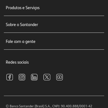
Produtos e Serviços
Conta corrente
Sobre o Santander
Cartões de crédito
Sobre nós
Seguros
Fale com a gente
Educação Financeira
Crédito e Financiamentos
Central de Atendimento
Trabalhe conosco
Investimentos
Redes sociais
Central de Renegociação
Sustentabilidade
Tarifas e pacotes de serviços
S.A.C
Relações com Investidores
Para sua Empresa
Ouvidoria
Imprensa
Encontre nossas agências
Análises Econômicas
Horários de Atendimento
© Banco Santander (Brasil) S.A., CNPJ: 90.400.888/0001-42