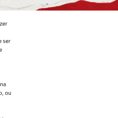
zer
 ser
e
ona
o, ou