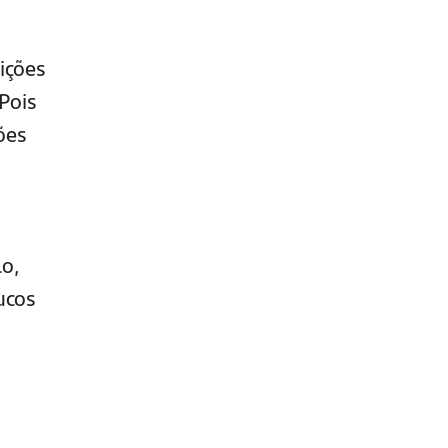
ições
Pois
ões
lo,
ucos