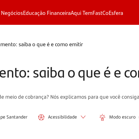
 Negócios
Educação Financeira
Aqui Tem
FastCo
Esfera
mento: saiba o que é e como emitir
nto: saiba o que é e c
de meio de cobrança? Nós explicamos para que você consiga 
ipe Santander
Acessibilidade
Modo escuro