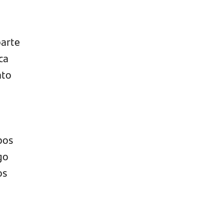
parte
ca
ato
pos
go
os