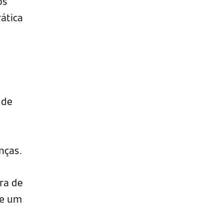
os
ática
 de
nças.
ra de
de um