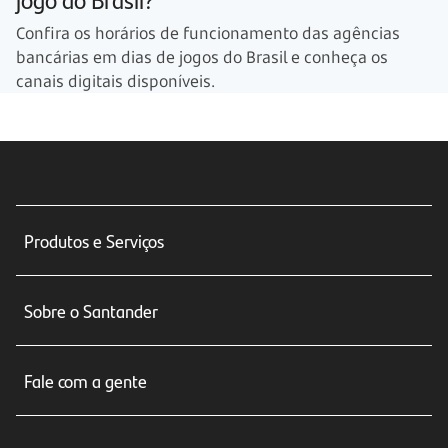
Confira os horários de funcionamento das agências
bancárias em dias de jogos do Brasil e conheça os
canais digitais disponíveis.
Produtos e Serviços
Conta corrente
Sobre o Santander
Cartões de crédito
Sobre nós
Seguros
Fale com a gente
Educação Financeira
Crédito e Financiamentos
Central de Atendimento
Trabalhe conosco