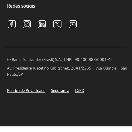
Investimentos
Redes sociais
Central de Renegociação
Sustentabilidade
Tarifas e pacotes de serviços
S.A.C
Relações com Investidores
Para sua Empresa
Ouvidoria
Imprensa
Encontre nossas agências
Análises Econômicas
Horários de Atendimento
© Banco Santander (Brasil) S.A., CNPJ: 90.400.888/0001-42
Definições de Cookies
Av. Presidente Juscelino Kubitschek, 2041/2235 – Vila Olímpia – São
Telefones
Paulo/SP.
Segurança
Política de Privacidade
Segurança
LGPD
Ética – Canal de denúncia