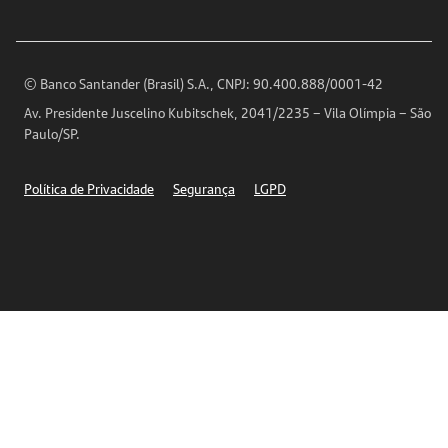
Imprensa
Encontre nossas agências
Análises Econômicas
Horários de Atendimento
© Banco Santander (Brasil) S.A., CNPJ: 90.400.888/0001-42
Definições de Cookies
Av. Presidente Juscelino Kubitschek, 2041/2235 – Vila Olímpia – São
Telefones
Paulo/SP.
Segurança
Política de Privacidade
Segurança
LGPD
Ética – Canal de denúncia