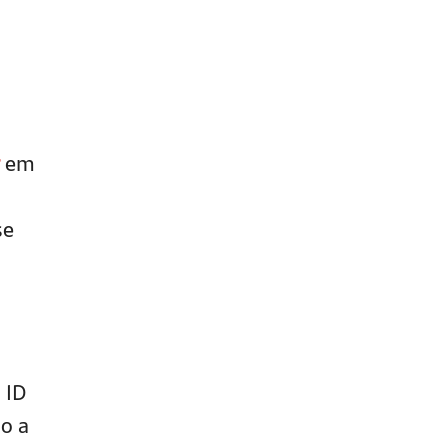
em
se
 ID
so a