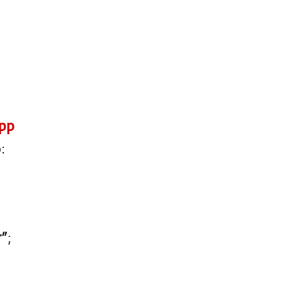
pp
:
r”
;