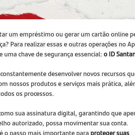
atar um empréstimo ou gerar um cartão online p
ça? Para realizar essas e outras operações no A
de uma chave de segurança essencial:
o ID Santa
constantemente desenvolver novos recursos qu
om nossos produtos e serviços mais prática, al
todos os processos.
como sua assinatura digital, garantindo que ape
relho autorizado, possa movimentar sua conta.
 é o passo mais importante para
proteger suas