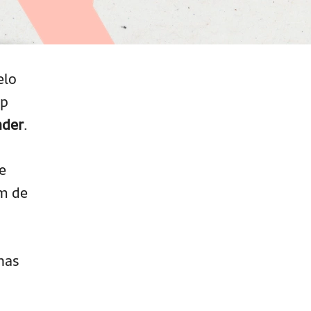
elo
pp
nder
.
e
ém de
nas