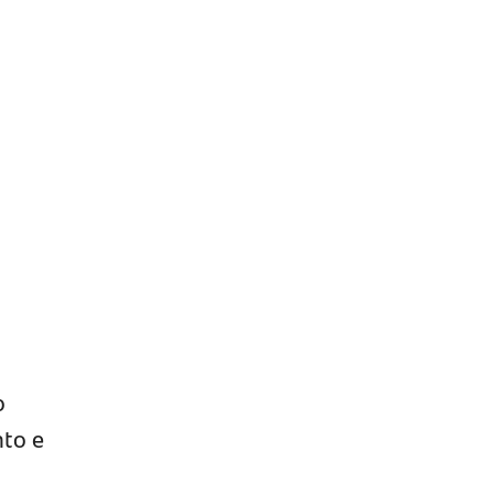
o
nto e