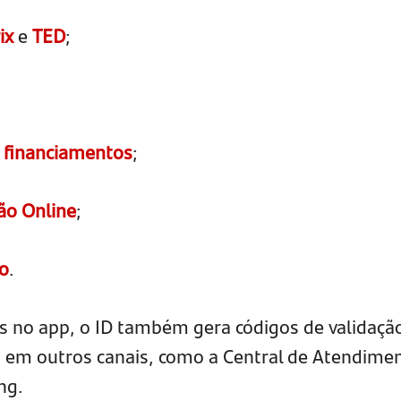
ix
e
TED
;
 financiamentos
;
ão Online
;
o
.
es no app, o ID também gera códigos de validaçã
s em outros canais, como a Central de Atendime
ng.