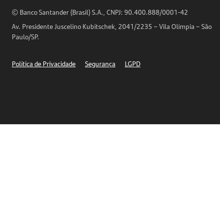
Horários de Atendimento
© Banco Santander (Brasil) S.A., CNPJ: 90.400.888/0001-42
Definições de Cookies
Av. Presidente Juscelino Kubitschek, 2041/2235 – Vila Olímpia – São
Telefones
Paulo/SP.
Segurança
Política de Privacidade
Segurança
LGPD
Ética – Canal de denúncia