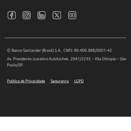
Sustentabilidade
Tarifas e pacotes de serviços
S.A.C
Relações com Investidores
Para sua Empresa
Ouvidoria
Imprensa
Encontre nossas agências
Análises Econômicas
Horários de Atendimento
© Banco Santander (Brasil) S.A., CNPJ: 90.400.888/0001-42
Definições de Cookies
Av. Presidente Juscelino Kubitschek, 2041/2235 – Vila Olímpia – São
Telefones
Paulo/SP.
Segurança
Política de Privacidade
Segurança
LGPD
Ética – Canal de denúncia