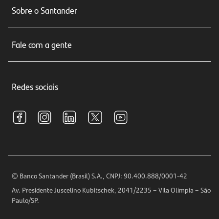
Sobre o Santander
Cartões de crédito
Sobre nós
Seguros
Fale com a gente
Educação Financeira
Crédito e Financiamentos
Central de Atendimento
Trabalhe conosco
Investimentos
Redes sociais
Central de Renegociação
Sustentabilidade
Tarifas e pacotes de serviços
S.A.C
Relações com Investidores
Para sua Empresa
Ouvidoria
Imprensa
Encontre nossas agências
Análises Econômicas
Horários de Atendimento
© Banco Santander (Brasil) S.A., CNPJ: 90.400.888/0001-42
Definições de Cookies
Av. Presidente Juscelino Kubitschek, 2041/2235 – Vila Olímpia – São
Telefones
Paulo/SP.
Segurança