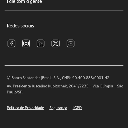
Fale com a gente
Educação Financeira
Crédito e Financiamentos
Central de Atendimento
Trabalhe conosco
Investimentos
Redes sociais
Central de Renegociação
Sustentabilidade
Tarifas e pacotes de serviços
S.A.C
Relações com Investidores
Para sua Empresa
Ouvidoria
Imprensa
Encontre nossas agências
Análises Econômicas
Horários de Atendimento
© Banco Santander (Brasil) S.A., CNPJ: 90.400.888/0001-42
Definições de Cookies
Av. Presidente Juscelino Kubitschek, 2041/2235 – Vila Olímpia – São
Telefones
Paulo/SP.
Segurança
Política de Privacidade
Segurança
LGPD
Ética – Canal de denúncia