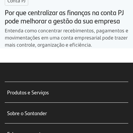
Conta PJ
Por que centralizar as finanças na conta PJ
pode melhorar a gestão da sua empresa
Entenda como concentrar recebimentos, pagamentos e
movimentações em uma conta empresarial pode trazer
mais controle, organização e eficiência.
Produtos e Serviços
Conta corrente
Sobre o Santander
Cartões de crédito
Sobre nós
Seguros