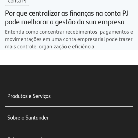
Conta PJ
Por que centralizar as finanças na conta PJ
pode melhorar a gestão da sua empresa
Entenda como concentrar recebimentos, pagamentos e
movimentações em uma conta empresarial pode trazer
mais controle, organização e eficiência.
Produtos e Serviços
Conta corrente
Sobre o Santander
Cartões de crédito
Sobre nós
Seguros