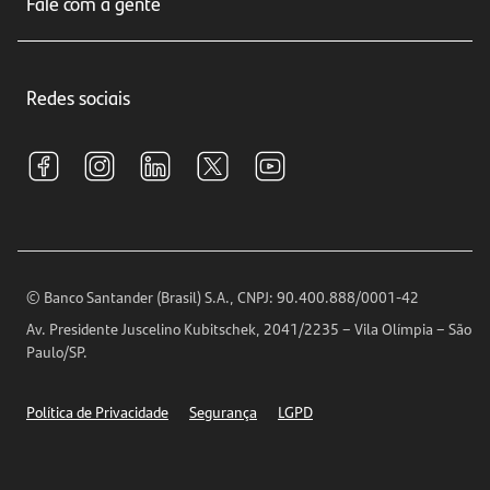
Fale com a gente
Educação Financeira
Crédito e Financiamentos
Central de Atendimento
Trabalhe conosco
Investimentos
Redes sociais
Central de Renegociação
Sustentabilidade
Tarifas e pacotes de serviços
S.A.C
Relações com Investidores
Para sua Empresa
Ouvidoria
Imprensa
Encontre nossas agências
Análises Econômicas
Horários de Atendimento
© Banco Santander (Brasil) S.A., CNPJ: 90.400.888/0001-42
Definições de Cookies
Av. Presidente Juscelino Kubitschek, 2041/2235 – Vila Olímpia – São
Telefones
Paulo/SP.
Segurança
Política de Privacidade
Segurança
LGPD
Ética – Canal de denúncia