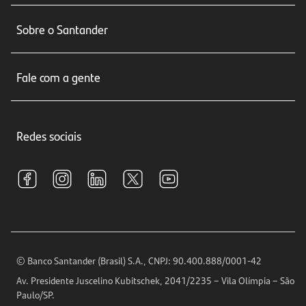
Conta corrente
Sobre o Santander
Cartões de crédito
Sobre nós
Seguros
Fale com a gente
Educação Financeira
Crédito e Financiamentos
Central de Atendimento
Trabalhe conosco
Investimentos
Redes sociais
Central de Renegociação
Sustentabilidade
Tarifas e pacotes de serviços
S.A.C
Relações com Investidores
Para sua Empresa
Ouvidoria
Imprensa
Encontre nossas agências
Análises Econômicas
Horários de Atendimento
© Banco Santander (Brasil) S.A., CNPJ: 90.400.888/0001-42
Definições de Cookies
Av. Presidente Juscelino Kubitschek, 2041/2235 – Vila Olímpia – São
Telefones
Paulo/SP.