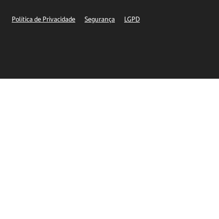
Segurança
Política de Privacidade
Segurança
LGPD
Ética – Canal de denúncia