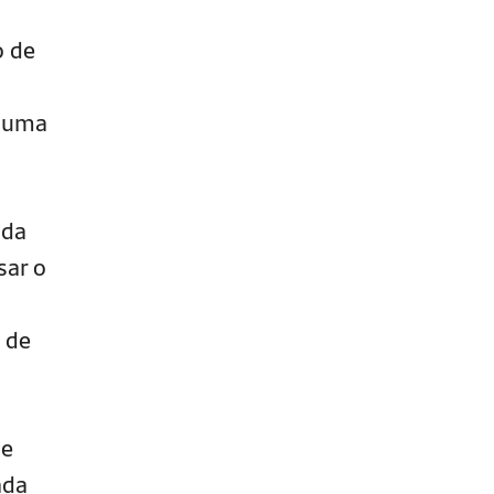
o de
e uma
ada
sar o
 de
de
ada