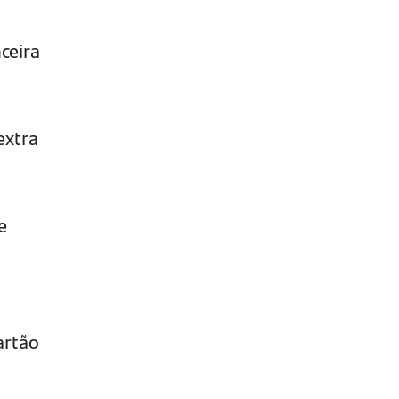
ceira
extra
e
artão