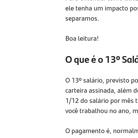
ele tenha um impacto posi
separamos.
Boa leitura!
O que é o 13º Sal
O 13º salário, previsto p
carteira assinada, além d
1/12 do salário por mês 
você trabalhou no ano, ma
O pagamento é, normalme