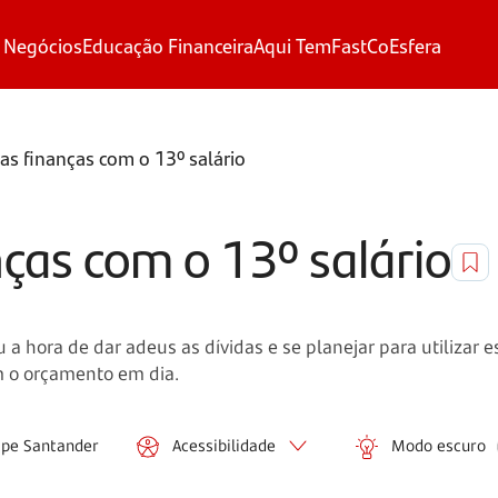
 Negócios
Educação Financeira
Aqui Tem
FastCo
Esfera
as finanças com o 13º salário
ças com o 13º salário
 a hora de dar adeus as dívidas e se planejar para utilizar 
m o orçamento em dia.
ipe Santander
Acessibilidade
Modo escuro