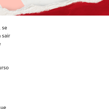
, se
 sair
e
.
urso
que