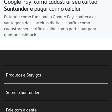
Google Pay: como cadastrar seu cartão
Santander e pagar com o celular
Entenda como funciona o Google Pay, conheça as
vantagens das carteiras digitais, confira como
cadastrar seu cartão e saiba como participar para
ganhar cashback.
Produtos e Serviços
Conta corrente
Sobre o Santander
Cartões de crédito
Sobre nós
Seguros
Fale com a gente