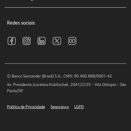
Educação Financeira
Crédito e Financiamentos
Central de Atendimento
Trabalhe conosco
Investimentos
Redes sociais
Central de Renegociação
Sustentabilidade
Tarifas e pacotes de serviços
S.A.C
Relações com Investidores
Para sua Empresa
Ouvidoria
Imprensa
Encontre nossas agências
Análises Econômicas
Horários de Atendimento
© Banco Santander (Brasil) S.A., CNPJ: 90.400.888/0001-42
Definições de Cookies
Av. Presidente Juscelino Kubitschek, 2041/2235 – Vila Olímpia – São
Telefones
Paulo/SP.
Segurança
Política de Privacidade
Segurança
LGPD
Ética – Canal de denúncia