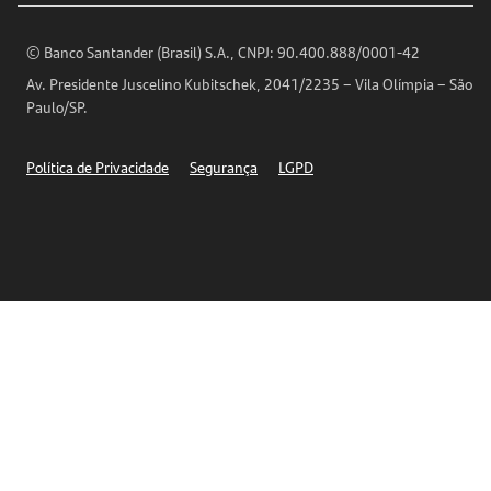
Encontre nossas agências
Análises Econômicas
Horários de Atendimento
© Banco Santander (Brasil) S.A., CNPJ: 90.400.888/0001-42
Definições de Cookies
Av. Presidente Juscelino Kubitschek, 2041/2235 – Vila Olímpia – São
Telefones
Paulo/SP.
Segurança
Política de Privacidade
Segurança
LGPD
Ética – Canal de denúncia