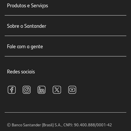
Produtos e Serviços
Conta corrente
Sobre o Santander
Cartões de crédito
Sobre nós
Seguros
Fale com a gente
Educação Financeira
Crédito e Financiamentos
Central de Atendimento
Trabalhe conosco
Investimentos
Redes sociais
Central de Renegociação
Sustentabilidade
Tarifas e pacotes de serviços
S.A.C
Relações com Investidores
Para sua Empresa
Ouvidoria
Imprensa
Encontre nossas agências
Análises Econômicas
Horários de Atendimento
© Banco Santander (Brasil) S.A., CNPJ: 90.400.888/0001-42
Definições de Cookies