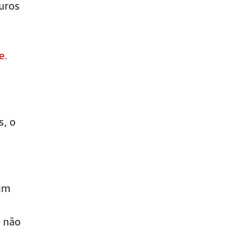
juros
e.
s, o
 um
e não