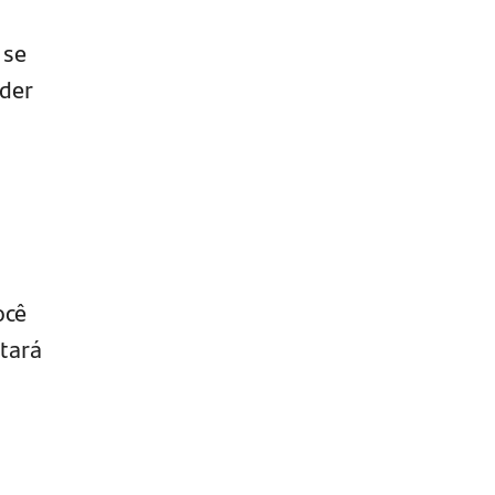
 se
der
ocê
tará