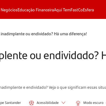
 Negócios
Educação Financeira
Aqui Tem
FastCo
Esfera
 inadimplente ou endividado? Há uma diferença!
plente ou endividado?
 inadimplente e endividado? Veja o que significam essas situ
ipe Santander
Acessibilidade
Modo escuro