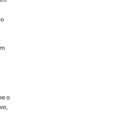
ão
um
be o
vo,
á