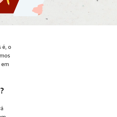
 é, o
vamos
e em
o?
rá
 em