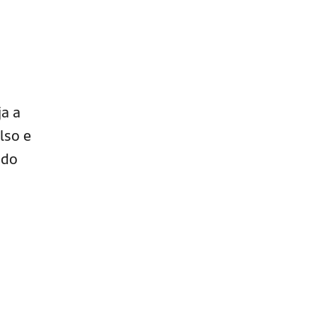
ja a
lso e
odo