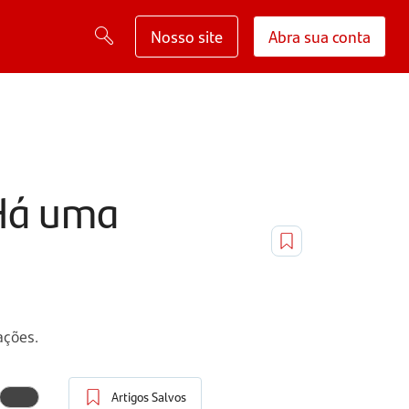
Nosso site
Abra sua conta
 Há uma
ações.
Artigos Salvos