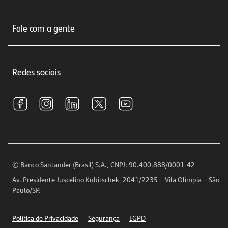
Cartões de crédito
Sobre nós
Seguros
Fale com a gente
Educação Financeira
Crédito e Financiamentos
Central de Atendimento
Trabalhe conosco
Investimentos
Redes sociais
Central de Renegociação
Sustentabilidade
Tarifas e pacotes de serviços
S.A.C
Relações com Investidores
Para sua Empresa
Ouvidoria
Imprensa
Encontre nossas agências
Análises Econômicas
Horários de Atendimento
© Banco Santander (Brasil) S.A., CNPJ: 90.400.888/0001-42
Definições de Cookies
Av. Presidente Juscelino Kubitschek, 2041/2235 – Vila Olímpia – São
Telefones
Paulo/SP.
Segurança
Política de Privacidade
Segurança
LGPD