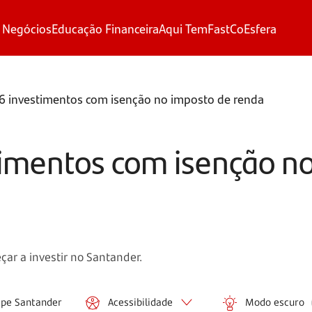
 Negócios
Educação Financeira
Aqui Tem
FastCo
Esfera
6 investimentos com isenção no imposto de renda
imentos com isenção n
ar a investir no Santander.
ipe Santander
Acessibilidade
Modo escuro