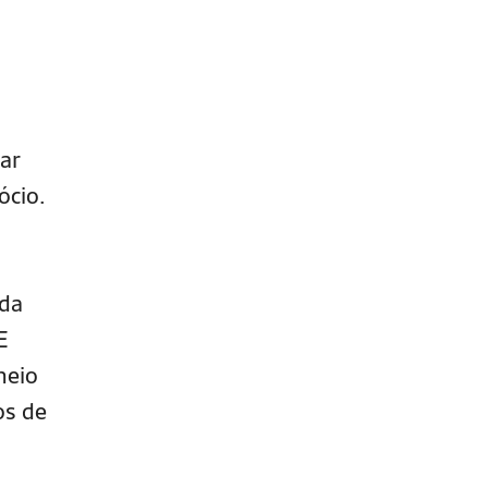
ar
ócio.
 da
E
meio
os de