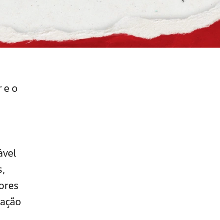
 e o
ável
s,
ores
mação