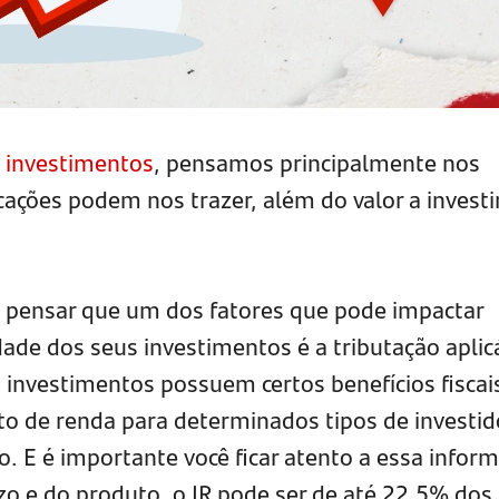
m
investimentos
, pensamos principalmente nos
ações podem nos trazer, além do valor a investir
a pensar que um dos fatores que pode impactar
ade dos seus investimentos é a tributação aplic
 investimentos possuem certos benefícios fiscai
o de renda para determinados tipos de investid
o. E é importante você ficar atento a essa infor
o e do produto, o IR pode ser de até 22,5% dos