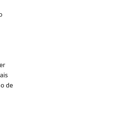
o
er
ais
mo de