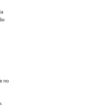
da
ção
e no
s