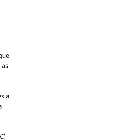
 que
 as
es a
a
C)