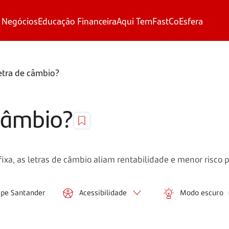
 Negócios
Educação Financeira
Aqui Tem
FastCo
Esfera
etra de câmbio?
 câmbio?
 fixa, as letras de câmbio aliam rentabilidade e menor risco p
ipe Santander
Acessibilidade
Modo escuro