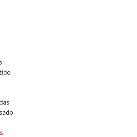
s
s.
tido
edas
usado
is
.