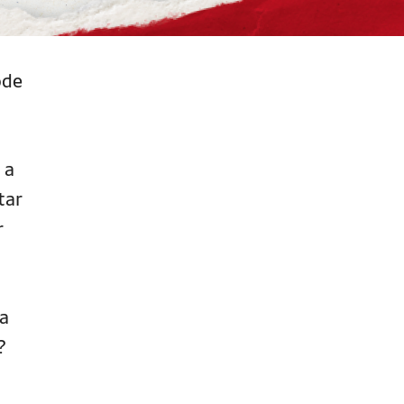
ode
 a
tar
r
la
?