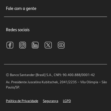
Sobre nós
Seguros
Fale com a gente
Educação Financeira
Crédito e Financiamentos
Central de Atendimento
Trabalhe conosco
Investimentos
Redes sociais
Central de Renegociação
Sustentabilidade
Tarifas e pacotes de serviços
S.A.C
Relações com Investidores
Para sua Empresa
Ouvidoria
Imprensa
Encontre nossas agências
Análises Econômicas
Horários de Atendimento
© Banco Santander (Brasil) S.A., CNPJ: 90.400.888/0001-42
Definições de Cookies
Av. Presidente Juscelino Kubitschek, 2041/2235 – Vila Olímpia – São
Telefones
Paulo/SP.
Segurança
Política de Privacidade
Segurança
LGPD
Ética – Canal de denúncia