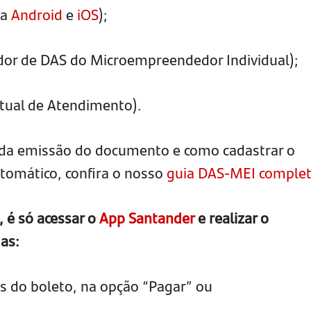
ra
Android
e
iOS
);
or de DAS do Microempreendedor Individual);
rtual de Atendimento).
o da emissão do documento e como cadastrar o
omático, confira o nosso
guia DAS-MEI comple
, é só acessar o
App Santander
e realizar o
as:
as do boleto, na opção “Pagar” ou