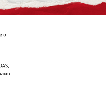
é o
 DAS,
baixo