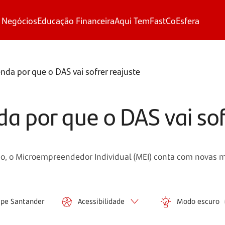
 Negócios
Educação Financeira
Aqui Tem
FastCo
Esfera
nda por que o DAS vai sofrer reajuste
a por que o DAS vai sof
ano, o Microempreendedor Individual (MEI) conta com novas 
ipe Santander
Acessibilidade
Modo escuro