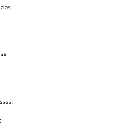
cios
 se
sses:
;