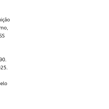
uição
imo,
SS
90.
025.
elo