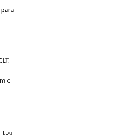
 para
CLT,
ém o
entou