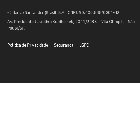
Análises Econômicas
Horários de Atendimento
© Banco Santander (Brasil) S.A., CNPJ: 90.400.888/0001-42
Definições de Cookies
Av. Presidente Juscelino Kubitschek, 2041/2235 – Vila Olímpia – São
Telefones
Paulo/SP.
Segurança
Política de Privacidade
Segurança
LGPD
Ética – Canal de denúncia