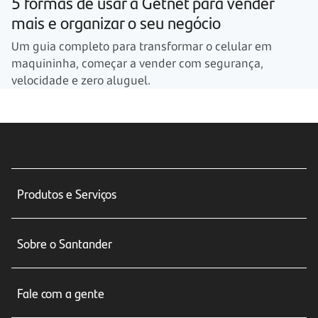
5 formas de usar a Getnet para vender
mais e organizar o seu negócio
Um guia completo para transformar o celular em
maquininha, começar a vender com segurança,
velocidade e zero aluguel.
Produtos e Serviços
Conta corrente
Sobre o Santander
Cartões de crédito
Sobre nós
Seguros
Fale com a gente
Educação Financeira