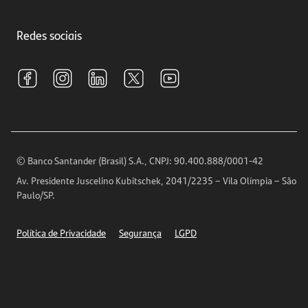
Crédito e Financiamentos
Central de Atendimento
Trabalhe conosco
Investimentos
Redes sociais
Central de Renegociação
Sustentabilidade
Tarifas e pacotes de serviços
S.A.C
Relações com Investidores
Para sua Empresa
Ouvidoria
Imprensa
Encontre nossas agências
Análises Econômicas
Horários de Atendimento
© Banco Santander (Brasil) S.A., CNPJ: 90.400.888/0001-42
Definições de Cookies
Av. Presidente Juscelino Kubitschek, 2041/2235 – Vila Olímpia – São
Telefones
Paulo/SP.
Segurança
Política de Privacidade
Segurança
LGPD
Ética – Canal de denúncia