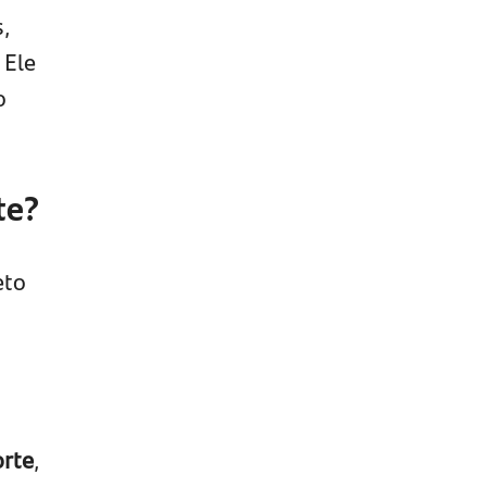
s,
. Ele
o
te?
eto
orte
,