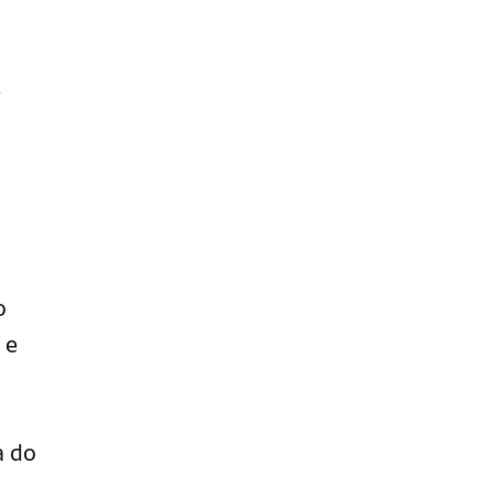
é
o
 e
a do