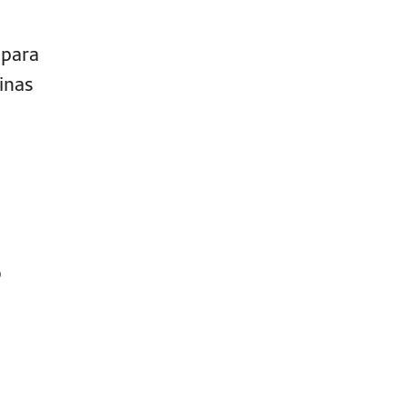
 para
inas
o