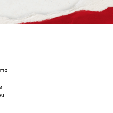
,
smo
e
ou