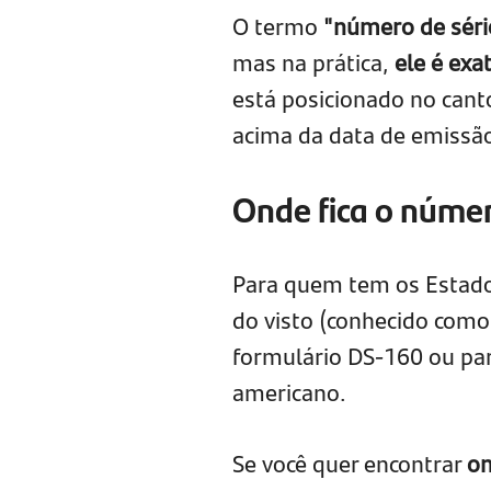
O termo
"número de séri
mas na prática,
ele é ex
está posicionado no canto
acima da data de emissão
Onde fica o númer
Para quem tem os Estados
do visto (conhecido com
formulário DS-160 ou par
americano.
Se você quer encontrar
on