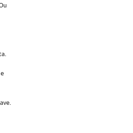
 Ou
ta.
 e
ave.