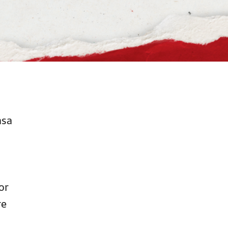
asa
or
re