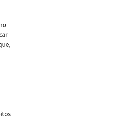
omo
car
que,
itos