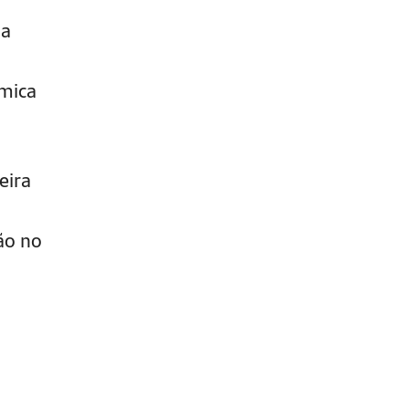
 a
ômica
eira
ão no