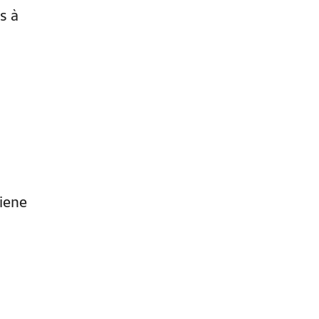
s à
iene