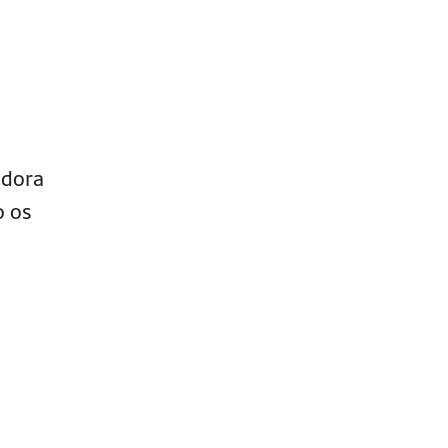
adora
o os