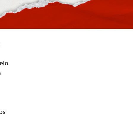
s
pelo
a
os