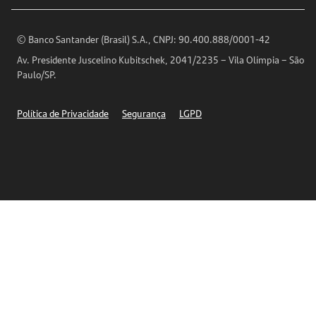
Encontre nossas agências
Análises Econômicas
Horários de Atendimento
© Banco Santander (Brasil) S.A., CNPJ: 90.400.888/0001-42
Definições de Cookies
Av. Presidente Juscelino Kubitschek, 2041/2235 – Vila Olímpia – São
Telefones
Paulo/SP.
Segurança
Política de Privacidade
Segurança
LGPD
Ética – Canal de denúncia