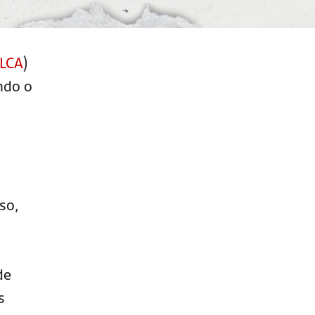
LCA
)
ndo o
so,
de
s