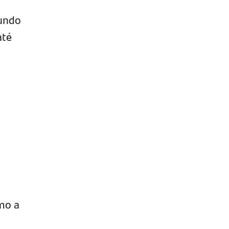
Fundo
até
mo a