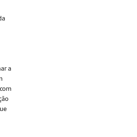
da
ar a
m
 com
ção
que