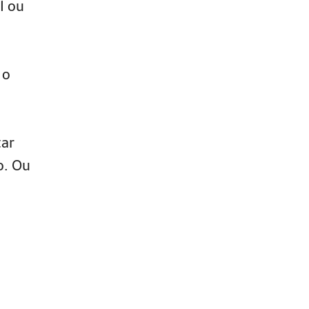
I ou
 o
tar
o. Ou