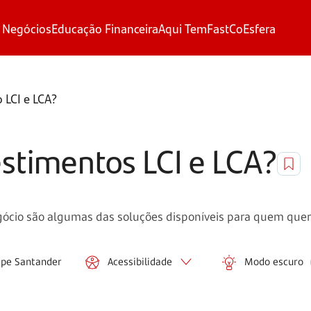
 Negócios
Educação Financeira
Aqui Tem
FastCo
Esfera
 LCI e LCA?
estimentos LCI e LCA?
egócio são algumas das soluções disponíveis para quem quer 
ipe Santander
Acessibilidade
Modo escuro