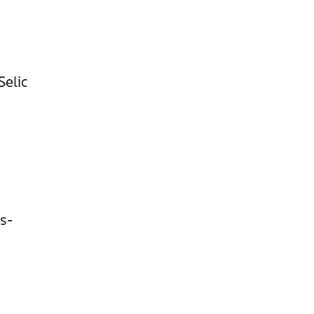
Selic
s-