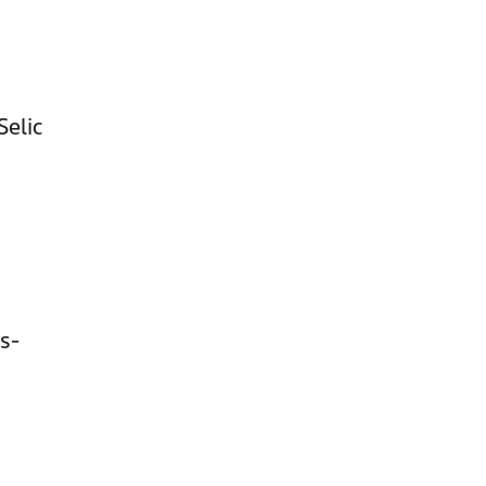
Selic
s-