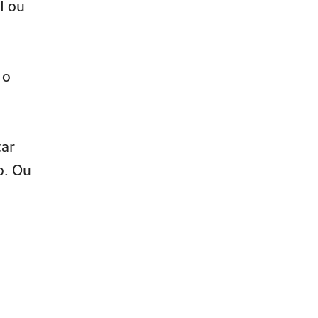
I ou
 o
tar
o. Ou