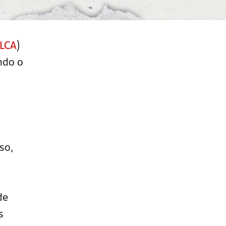
LCA
)
ndo o
so,
de
s