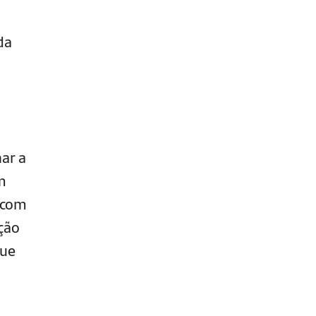
da
ar a
m
 com
ção
que