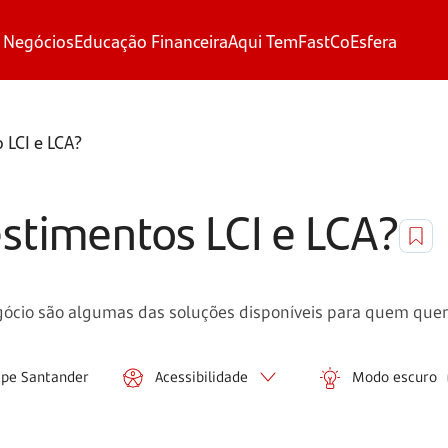
 Negócios
Educação Financeira
Aqui Tem
FastCo
Esfera
 LCI e LCA?
estimentos LCI e LCA?
egócio são algumas das soluções disponíveis para quem quer 
ipe Santander
Acessibilidade
Modo escuro