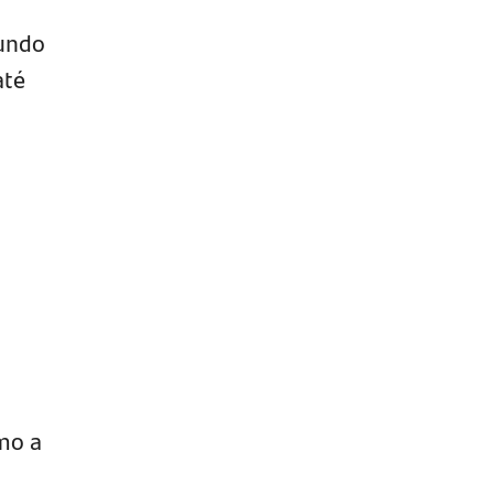
Fundo
até
mo a