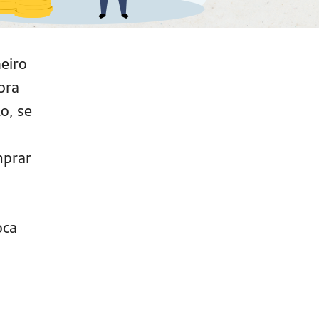
heiro
pra
o, se
mprar
oca