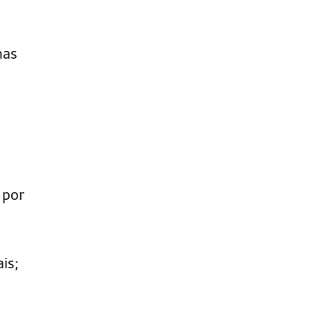
nas
 por
is;