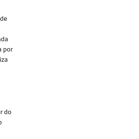
 de
nda
a por
iza
r do
o