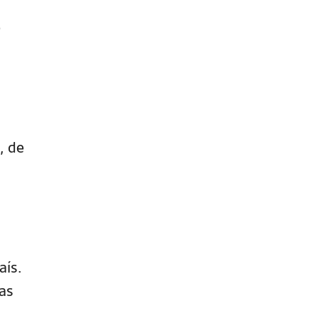
e
, de
aís.
ras