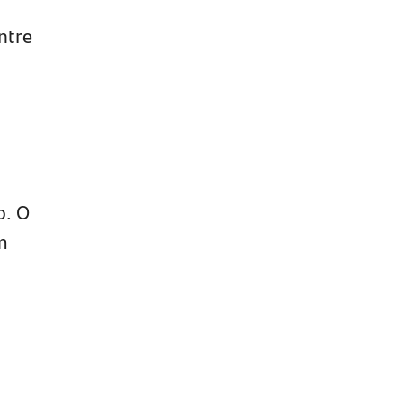
ntre
o. O
m