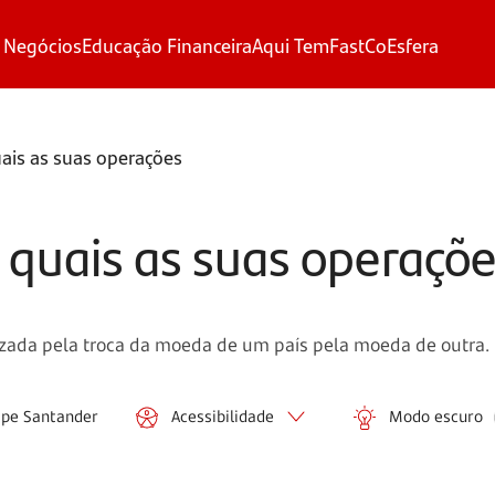
 Negócios
Educação Financeira
Aqui Tem
FastCo
Esfera
ais as suas operações
 quais as suas operaçõ
izada pela troca da moeda de um país pela moeda de outra.
ipe Santander
Acessibilidade
Modo escuro