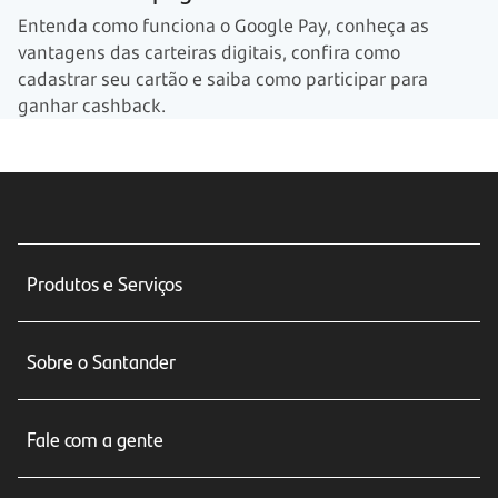
Entenda como funciona o Google Pay, conheça as
vantagens das carteiras digitais, confira como
cadastrar seu cartão e saiba como participar para
ganhar cashback.
Produtos e Serviços
Conta corrente
Sobre o Santander
Cartões de crédito
Sobre nós
Seguros
Fale com a gente
Educação Financeira
Crédito e Financiamentos
Central de Atendimento