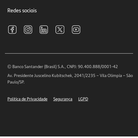
Trabalhe conosco
Investimentos
Redes sociais
Central de Renegociação
Sustentabilidade
Tarifas e pacotes de serviços
S.A.C
Relações com Investidores
Para sua Empresa
Ouvidoria
Imprensa
Encontre nossas agências
Análises Econômicas
Horários de Atendimento
© Banco Santander (Brasil) S.A., CNPJ: 90.400.888/0001-42
Definições de Cookies
Av. Presidente Juscelino Kubitschek, 2041/2235 – Vila Olímpia – São
Telefones
Paulo/SP.
Segurança
Política de Privacidade
Segurança
LGPD
Ética – Canal de denúncia