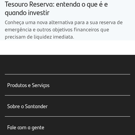
Tesouro Reserva: entenda o que é e
quando investir
Conheça uma nova alternativa para a sua reserva de
emergência e outros objetivos financeiros que
precisam de liquidez imediata.
Produtos e Serviços
Conta corrente
Sobre o Santander
Cartões de crédito
Sobre nós
Seguros
Fale com a gente
Educação Financeira