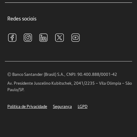
Crédito e Financiamentos
Central de Atendimento
Trabalhe conosco
Investimentos
Redes sociais
Central de Renegociação
Sustentabilidade
Tarifas e pacotes de serviços
S.A.C
Relações com Investidores
Para sua Empresa
Ouvidoria
Imprensa
Encontre nossas agências
Análises Econômicas
Horários de Atendimento
© Banco Santander (Brasil) S.A., CNPJ: 90.400.888/0001-42
Definições de Cookies
Av. Presidente Juscelino Kubitschek, 2041/2235 – Vila Olímpia – São
Telefones
Paulo/SP.
Segurança
Política de Privacidade
Segurança
LGPD
Ética – Canal de denúncia