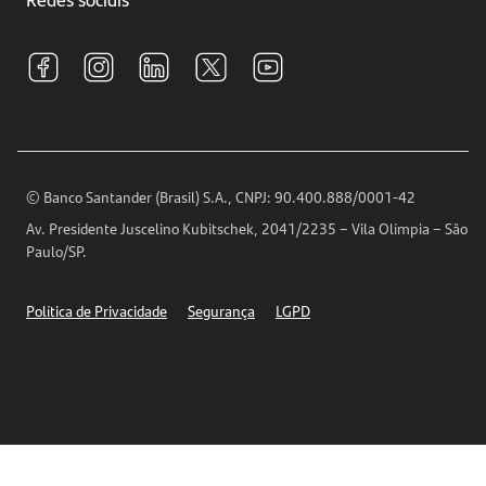
Central de Renegociação
Sustentabilidade
Tarifas e pacotes de serviços
S.A.C
Relações com Investidores
Para sua Empresa
Ouvidoria
Imprensa
Encontre nossas agências
Análises Econômicas
Horários de Atendimento
© Banco Santander (Brasil) S.A., CNPJ: 90.400.888/0001-42
Definições de Cookies
Av. Presidente Juscelino Kubitschek, 2041/2235 – Vila Olímpia – São
Telefones
Paulo/SP.
Segurança
Política de Privacidade
Segurança
LGPD
Ética – Canal de denúncia