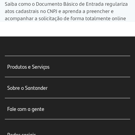
Saiba como o Documento Básico de Entrada regulariza
atos cadastrais no CNPJ e aprenda a preencher e
acompanhar a solicitação de forma totalmente online
Produtos e Serviços
Conta corrente
Sobre o Santander
Cartões de crédito
Sobre nós
Seguros
Fale com a gente
Educação Financeira
Crédito e Financiamentos
Central de Atendimento
Trabalhe conosco
Investimentos
Redes sociais