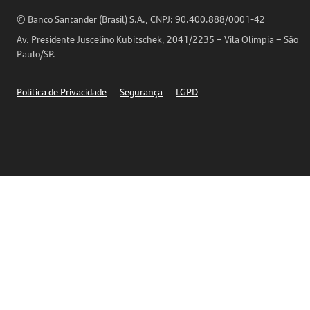
Análises Econômicas
Horários de Atendimento
© Banco Santander (Brasil) S.A., CNPJ: 90.400.888/0001-42
Definições de Cookies
Av. Presidente Juscelino Kubitschek, 2041/2235 – Vila Olímpia – São
Telefones
Paulo/SP.
Segurança
Política de Privacidade
Segurança
LGPD
Ética – Canal de denúncia