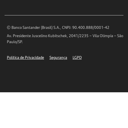
Ouvidoria
Imprensa
Encontre nossas agências
Análises Econômicas
Horários de Atendimento
© Banco Santander (Brasil) S.A., CNPJ: 90.400.888/0001-42
Definições de Cookies
Av. Presidente Juscelino Kubitschek, 2041/2235 – Vila Olímpia – São
Telefones
Paulo/SP.
Segurança
Política de Privacidade
Segurança
LGPD
Ética – Canal de denúncia