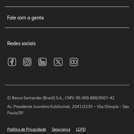
Cartões de crédito
Sobre nós
Seguros
Fale com a gente
Educação Financeira
Crédito e Financiamentos
Central de Atendimento
Trabalhe conosco
Investimentos
Redes sociais
Central de Renegociação
Sustentabilidade
Tarifas e pacotes de serviços
S.A.C
Relações com Investidores
Para sua Empresa
Ouvidoria
Imprensa
Encontre nossas agências
Análises Econômicas
Horários de Atendimento
© Banco Santander (Brasil) S.A., CNPJ: 90.400.888/0001-42
Definições de Cookies
Av. Presidente Juscelino Kubitschek, 2041/2235 – Vila Olímpia – São
Telefones
Paulo/SP.
Segurança
Política de Privacidade
Segurança
LGPD