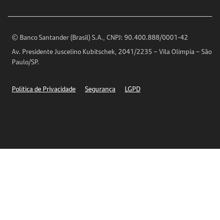
Imprensa
Encontre nossas agências
Análises Econômicas
Horários de Atendimento
© Banco Santander (Brasil) S.A., CNPJ: 90.400.888/0001-42
Definições de Cookies
Av. Presidente Juscelino Kubitschek, 2041/2235 – Vila Olímpia – São
Telefones
Paulo/SP.
Segurança
Política de Privacidade
Segurança
LGPD
Ética – Canal de denúncia