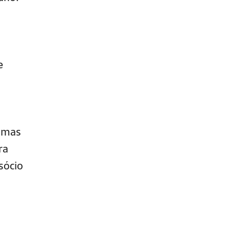
e
, mas
ra
sócio