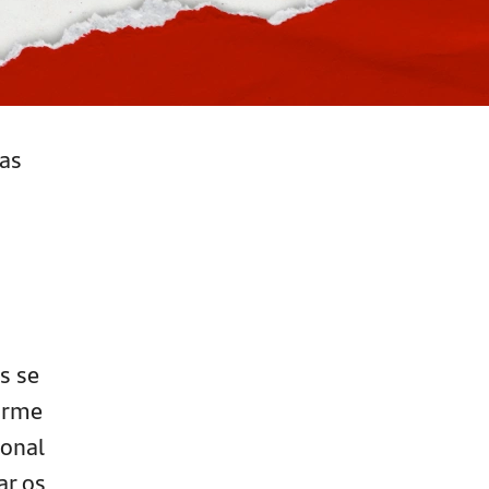
nas
s se
orme
onal
ar os