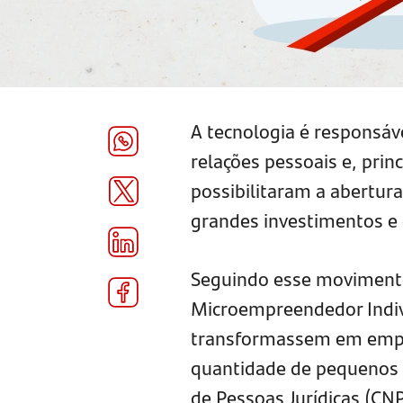
A tecnologia é responsáve
relações pessoais e, prin
possibilitaram a abertur
grandes investimentos e
Seguindo esse movimento,
Microempreendedor Indivi
transformassem em empre
quantidade de pequenos 
de Pessoas Jurídicas (CNP