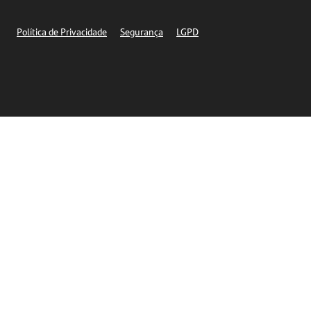
Segurança
Política de Privacidade
Segurança
LGPD
Ética – Canal de denúncia