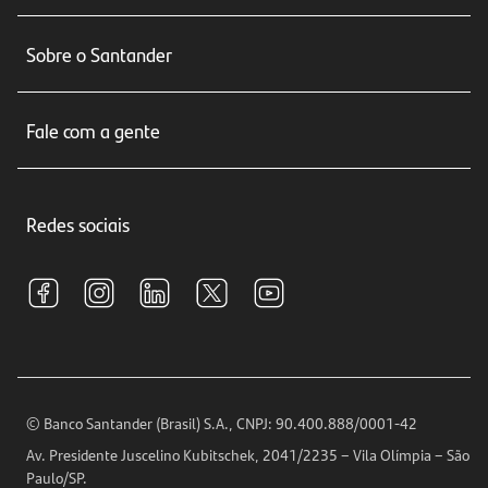
Conta corrente
Sobre o Santander
Cartões de crédito
Sobre nós
Seguros
Fale com a gente
Educação Financeira
Crédito e Financiamentos
Central de Atendimento
Trabalhe conosco
Investimentos
Redes sociais
Central de Renegociação
Sustentabilidade
Tarifas e pacotes de serviços
S.A.C
Relações com Investidores
Para sua Empresa
Ouvidoria
Imprensa
Encontre nossas agências
Análises Econômicas
Horários de Atendimento
© Banco Santander (Brasil) S.A., CNPJ: 90.400.888/0001-42
Definições de Cookies
Av. Presidente Juscelino Kubitschek, 2041/2235 – Vila Olímpia – São
Telefones
Paulo/SP.