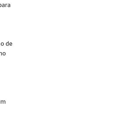
para
mo de
mo
 um