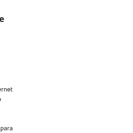
ue
ernet
o
 para