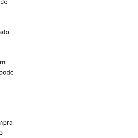
ndo
sado
em
 pode
ompra
o