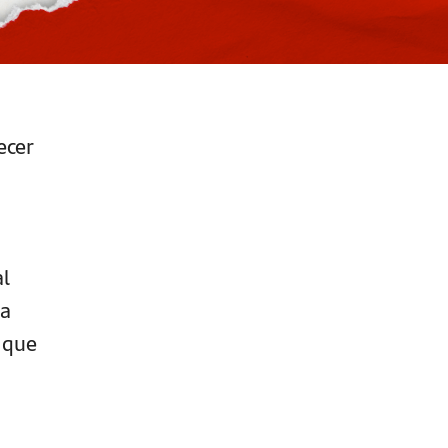
ecer
l
ra
 que