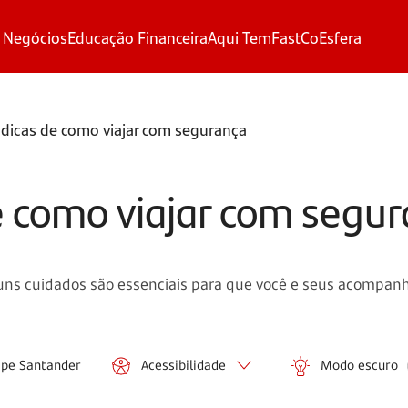
 Negócios
Educação Financeira
Aqui Tem
FastCo
Esfera
 dicas de como viajar com segurança
de como viajar com segu
uns cuidados são essenciais para que você e seus acompanh
ipe Santander
Acessibilidade
Modo escuro