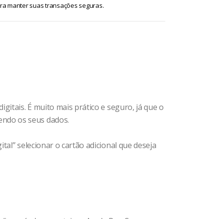
para manter suas transações seguras.
itais. É muito mais prático e seguro, já que o
endo os seus dados.
al” selecionar o cartão adicional que deseja