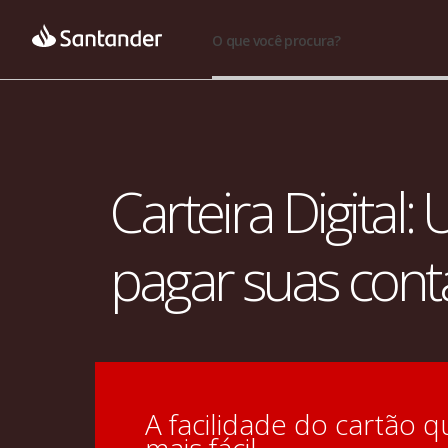
O que você procura?
Carteira Digital:
pagar suas cont
A facilidade do cartão q