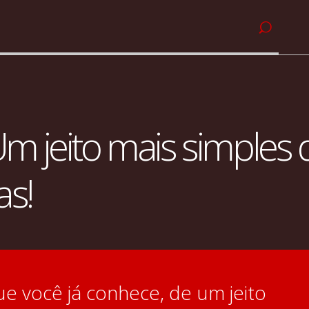
 Um jeito mais simples 
as!
ue você já conhece, de um jeito