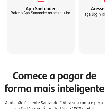
App Santander
Acesse s
Baixe o App Santander no seu celular.
Faça login co
Comece a pagar de
forma mais inteligente
Ainda não é cliente Santander? Abra sua conta e peça 
seu Cartão Free. É rápido, fácil e 100% digital.