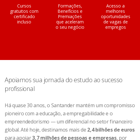
Cursos
Formações,
Acesso a
gratuitos com
Benefícios e
melhores
certificado
Premiações
oportunidades
incluso
que aceleram
de vagas de
o seu negócio
empregos
Apoiamos sua jornada do estudo ao sucesso
profissional
Há quase 30 anos, o Santander mantém um compromisso
pioneiro com a educação, a empregabilidade e o
empreendedorismo — um diferencial no setor financeiro
global. Até hoje, destinamos mais de
2,4 bilhões de euros
para apoiar
3,7 milhões de pessoas e empresas
, por