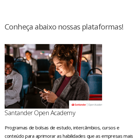
Apoiamos ideias inovadoras com programas de
empregabilidade.
mais valorizadas pelas maiores empresas.
aceleração, premiações, mentorias, cursos online,
benefícios e descontos, fortalecendo o ecossistema
Conheça abaixo nossas plataformas!
desde o lançamento ao mercado de projetos
empreendedores, até startups, scaleups e pequenas e
médias empresas (PMEs).
Santander Open Academy
Programas de bolsas de estudo, intercâmbios, cursos e
conteúdo para aprimorar as habilidades que as empresas mais