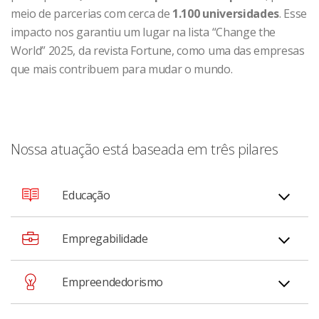
meio de parcerias com cerca de
1.100 universidades
. Esse
impacto nos garantiu um lugar na lista “Change the
World” 2025, da revista Fortune, como uma das empresas
que mais contribuem para mudar o mundo.
Nossa atuação está baseada em três pilares
Educação
Na plataforma global de aprendizagem, oferecemos,
Empregabilidade
cursos online e parcerias com diversos parceiros do
setor e mais de mil universidades no mundo,
Conectamos talentos ao mercado de trabalho através
Empreendedorismo
impulsionando o acesso ao conhecimento,
de programas de estágio e trainee, capacitação
desenvolvimento de competências para o futuro e
profissional e bolsas que desenvolvem as habilidades