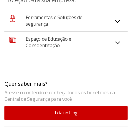
Ferramentas e Soluções de
segurança
Espaço de Educação e
Acesse as principais funcionalidades de proteção da
Conscientização
conta e do aplicativo em um só lugar;
Espaço dentro do app dedicado a como manter o
dinheiro da sua empresa protegido.
Quer saber mais?
Acesse o conteúdo e conheça todos os benefícios da
Central de Segurança para você.
Leia no blog